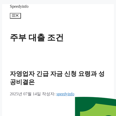
컨
Speedyinfo
텐
메
츠
뉴
로
건
너
주부 대출 조건
뛰
기
자영업자 긴급 자금 신청 요령과 성
공비결은
2025년 07월 14일
작성자:
speedyinfo