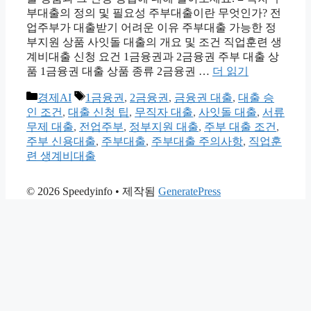
부대출의 정의 및 필요성 주부대출이란 무엇인가? 전
업주부가 대출받기 어려운 이유 주부대출 가능한 정
부지원 상품 사잇돌 대출의 개요 및 조건 직업훈련 생
계비대출 신청 요건 1금융권과 2금융권 주부 대출 상
품 1금융권 대출 상품 종류 2금융권 …
더 읽기
카
태
경제AI
1금융권
,
2금융권
,
금융권 대출
,
대출 승
테
그
인 조건
,
대출 신청 팁
,
무직자 대출
,
사잇돌 대출
,
서류
고
무제 대출
,
전업주부
,
정부지원 대출
,
주부 대출 조건
,
리
주부 신용대출
,
주부대출
,
주부대출 주의사항
,
직업훈
련 생계비대출
© 2026 Speedyinfo
• 제작됨
GeneratePress