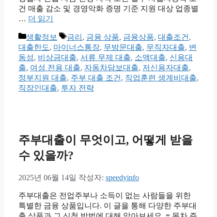
건 매출 감소 및 경영악화 증명 기준 지원 대상 업종별
…
더 읽기
카
태
생활정보
금리
,
금융 상품
,
금융상품
,
대출조건
,
테
그
대출한도
,
마이너스통장
,
무방문대출
,
무직자대출
,
변
고
동성
,
비상금대출
,
서류 무제 대출
,
소액대출
,
신용대
리
출
,
여성 전용 대출
,
자동차담보대출
,
저신용자대출
,
정부지원 대출
,
주부 대출 조건
,
직업훈련 생계비대출
,
직장인대출
,
투자 전략
주부대출이 무엇이고, 어떻게 받을
수 있을까?
2025년 06월 14일
작성자:
speedyinfo
주부대출은 전업주부나 소득이 없는 사람들을 위한
특별한 금융 상품입니다. 이 글을 통해 다양한 주부대
출 상품과 그 신청 방법에 대해 알아보세요. ≡ 목차 주