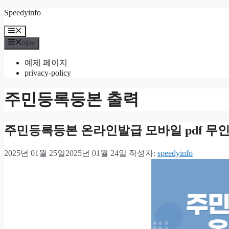
컨
Speedyinfo
텐
메
츠
뉴
메뉴
로
건
예제 페이지
너
privacy-policy
뛰
기
주민등록등본 출력
주민등록등본 온라인발급 모바일 pdf 무
2025년 01월 25일
2025년 01월 24일
작성자:
speedyinfo