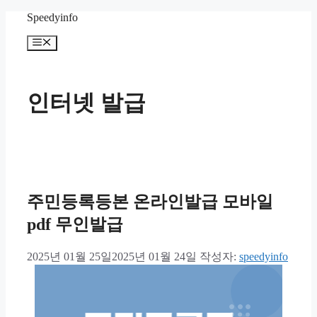
컨
Speedyinfo
텐
메
츠
뉴
로
건
너
인터넷 발급
뛰
기
주민등록등본 온라인발급 모바일
pdf 무인발급
2025년 01월 25일
2025년 01월 24일
작성자:
speedyinfo