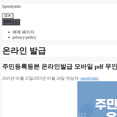
컨
Speedyinfo
텐
메
츠
뉴
메뉴
로
건
예제 페이지
너
privacy-policy
뛰
기
온라인 발급
주민등록등본 온라인발급 모바일 pdf 무
2025년 01월 25일
2025년 01월 24일
작성자:
speedyinfo