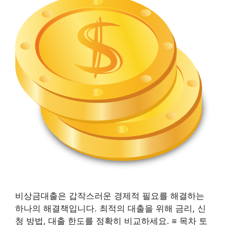
비상금대출은 갑작스러운 경제적 필요를 해결하는
하나의 해결책입니다. 최적의 대출을 위해 금리, 신
청 방법, 대출 한도를 정확히 비교하세요. ≡ 목차 토