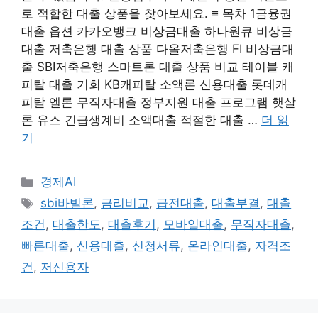
로 적합한 대출 상품을 찾아보세요. ≡ 목차 1금융권
대출 옵션 카카오뱅크 비상금대출 하나원큐 비상금
대출 저축은행 대출 상품 다올저축은행 FI 비상금대
출 SBI저축은행 스마트론 대출 상품 비교 테이블 캐
피탈 대출 기회 KB캐피탈 소액론 신용대출 롯데캐
피탈 엘론 무직자대출 정부지원 대출 프로그램 햇살
론 유스 긴급생계비 소액대출 적절한 대출 …
더 읽
기
카
경제AI
테
태
sbi바빌론
,
금리비교
,
급전대출
,
대출부결
,
대출
고
그
조건
,
대출한도
,
대출후기
,
모바일대출
,
무직자대출
,
리
빠른대출
,
신용대출
,
신청서류
,
온라인대출
,
자격조
건
,
저신용자