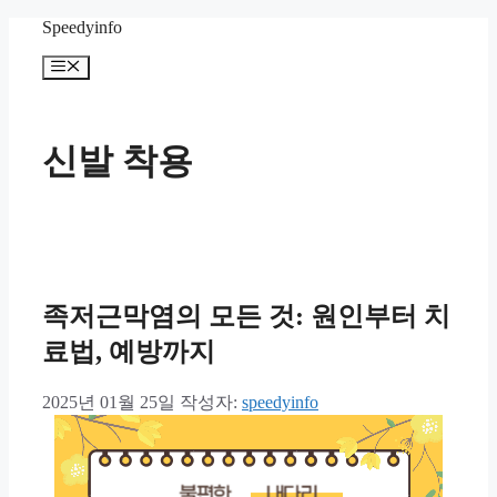
컨
Speedyinfo
텐
메
츠
뉴
로
건
너
신발 착용
뛰
기
족저근막염의 모든 것: 원인부터 치
료법, 예방까지
2025년 01월 25일
작성자:
speedyinfo