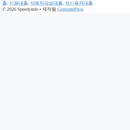
테
그
출
,
신용대출
,
자동차담보대출
,
저신용자대출
고
© 2026 Speedyinfo
• 제작됨
GeneratePress
리