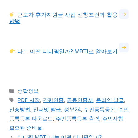
→
근로자 휴가지원금 사업 신청조건과 활용
방법
→
나는 어떤 티니핑일까? MBTI로 알아보기
카
생활정보
테
태
PDF 저장
,
간편인증
,
공동인증서
,
온라인 발급
,
고
그
인증방법
,
인터넷 발급
,
정부24
,
주민등록등본
,
주민
리
등록등본 다운로드
,
주민등록등본 출력
,
주의사항
,
필요한 준비물
티니핑 MBTI 나는 어떤 티니핑일까?