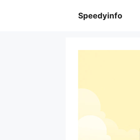
컨
텐
Speedyinfo
츠
로
건
너
뛰
기