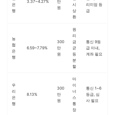
3.37~4.27%
만
은
시
리미엄 등
원
행
상
급
환
원
리
농
300
금
통신 9등
협
6.59~7.79%
만
균
급 이내,
은
원
등
계좌 필요
행
분
할
마
우
이
300
통신 1~6
리
너
8.13%
만
등급, 심
은
스
원
사 필요
행
통
장