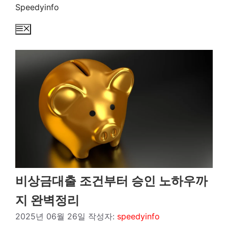
컨
Speedyinfo
텐
메
츠
뉴
로
건
너
뛰
기
비상금대출 조건부터 승인 노하우까
지 완벽정리
2025년 06월 26일
작성자:
speedyinfo