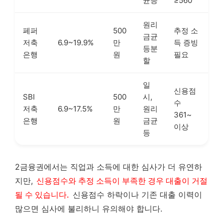
균등
≥560
원리
페퍼
500
추정 소
금균
저축
6.9~19.9%
만
득 증빙
등분
은행
원
필요
할
일
신용점
SBI
500
시,
수
저축
6.9~17.5%
만
원리
361~
은행
원
금균
이상
등
2금융권에서는 직업과 소득에 대한 심사가 더 유연하
지만,
신용점수와 추정 소득이 부족한 경우 대출이 거절
될 수 있습니다.
신용점수 하락이나 기존 대출 이력이
많으면 심사에 불리하니 유의해야 합니다.