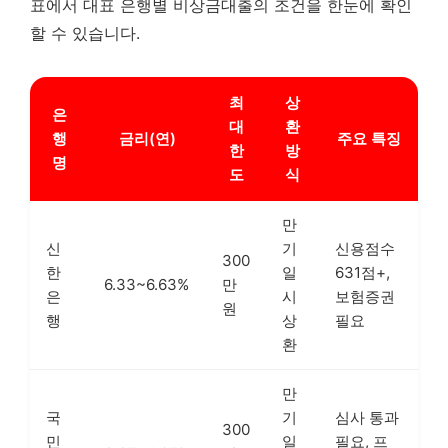
표에서 대표 은행별 비상금대출의 조건을 한눈에 확인
할 수 있습니다.
최
상
은
대
환
행
금리(연)
주요 특징
한
방
명
도
식
만
신
기
신용점수
300
한
일
631점+,
6.33~6.63%
만
은
시
보험증권
원
행
상
필요
환
만
국
기
심사 통과
300
민
일
필요, 프