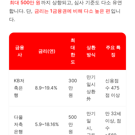
최대 500만 원
까지 상향되고, 심사 기준도 다소 유연
합니다. 단,
금리는 1금융권에 비해 다소 높은 편
입니
다.
최
금융
대
상환
주요 특
금리(연)
사
한
방식
징
도
만기
KB저
300
신용점
일시
축은
8.9~19.4%
만
수 475
상환
행
원
점 이상
外
만기
만 32세
다올
500
일
이상, 점
저축
5.9~18.16%
만
시,
수
은행
원