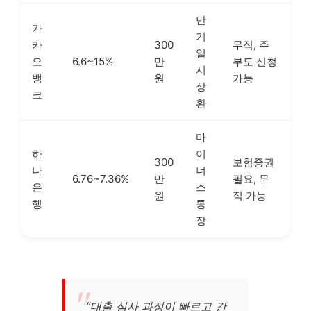
만
카
기
카
300
무직, 주
일
오
6.6~15%
만
부도 신청
시
뱅
원
가능
상
크
환
마
하
이
300
보험증권
나
너
6.76~7.36%
만
필요, 무
은
스
원
직 가능
행
통
장
“대출 심사 과정이 빠르고 간