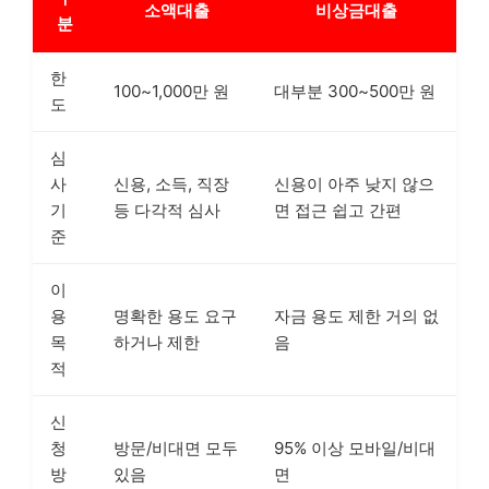
소액대출
비상금대출
분
한
100~1,000만 원
대부분 300~500만 원
도
심
사
신용, 소득, 직장
신용이 아주 낮지 않으
기
등 다각적 심사
면 접근 쉽고 간편
준
이
용
명확한 용도 요구
자금 용도 제한 거의 없
목
하거나 제한
음
적
신
청
방문/비대면 모두
95% 이상 모바일/비대
방
있음
면