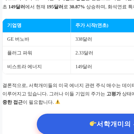
초
149달러
에서 현재
195달러
로
30.87%
상승하며, 화석연료 특
기업명
주가 시작(연초)
GE 버노바
338달러
플러그 파워
2.33달러
비스트라 에너지
149달러
결론적으로, 서학개미들의 미국 에너지 관련 주식 매수는 데이
이루어지고 있습니다. 그러나 이들 기업의 주가는
고평가
상태에
중한 접근
이 필요합니다.
서학개미의 