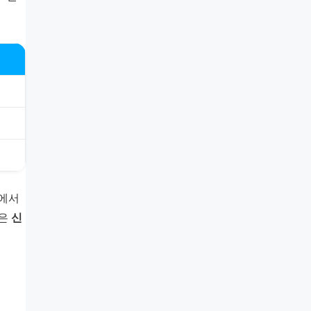
속에서
들은
신