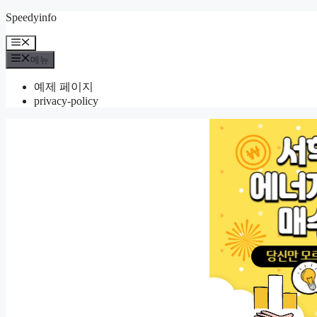
컨
Speedyinfo
텐
메
츠
뉴
메뉴
로
건
예제 페이지
너
privacy-policy
뛰
기