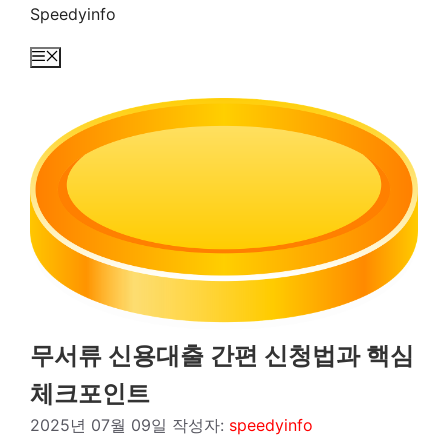
컨
Speedyinfo
텐
메
츠
뉴
로
건
너
뛰
기
무서류 신용대출 간편 신청법과 핵심
체크포인트
2025년 07월 09일
작성자:
speedyinfo