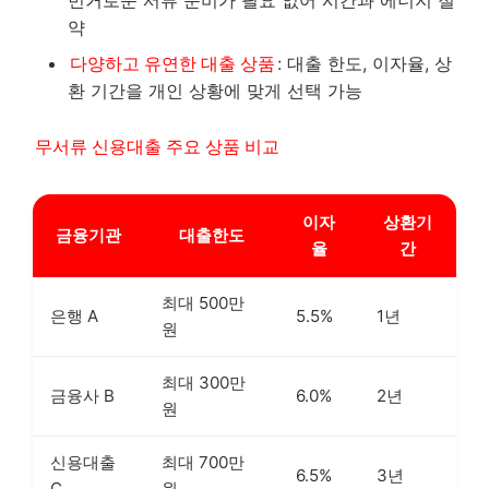
번거로운 서류 준비가 필요 없어 시간과 에너지 절
약
다양하고 유연한 대출 상품
: 대출 한도, 이자율, 상
환 기간을 개인 상황에 맞게 선택 가능
무서류 신용대출 주요 상품 비교
이자
상환기
금융기관
대출한도
율
간
최대 500만
은행 A
5.5%
1년
원
최대 300만
금융사 B
6.0%
2년
원
신용대출
최대 700만
6.5%
3년
C
원