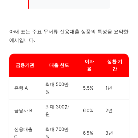
아래 표는 주요 무서류 신용대출 상품의 특성을 요약한
예시입니다.
이자
상환 기
금융기관
대출 한도
율
간
최대 500만
은행 A
5.5%
1년
원
최대 300만
금융사 B
6.0%
2년
원
신용대출
최대 700만
6.5%
3년
C
원